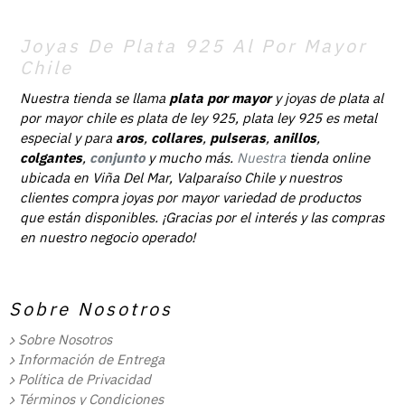
Joyas De Plata 925 Al Por Mayor
Chile
Nuestra tienda se llama
plata por mayor
y joyas de plata al
por mayor chile es plata de ley 925, plata ley 925 es metal
especial y para
aros
,
collares
,
pulseras
,
anillos
,
colgantes
,
conjunto
y mucho más.
Nuestra
tienda online
ubicada en Viña Del Mar, Valparaíso Chile y nuestros
clientes compra joyas por mayor variedad de productos
que están disponibles. ¡Gracias por el interés y las compras
en nuestro negocio operado!
Sobre Nosotros
Sobre Nosotros
Información de Entrega
Política de Privacidad
Términos y Condiciones