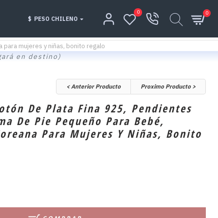
0
0
$
PESO CHILENO
 para mujeres y niñas, bonito regalo
gará en destino)
< Anterior Producto
Proximo Producto >
otón De Plata Fina 925, Pendientes
ma De Pie Pequeño Para Bebé,
oreana Para Mujeres Y Niñas, Bonito