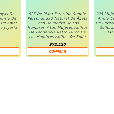
Joyas De
925 De Plata Esterlina Simple
925 Muje
njunto De
Personalidad Natural De Ágata
Anillo C
n De Amor
Loco De Piedra De Los
De Cerez
e Joyería
Hombres Y Las Mujeres Anillos
Señora
De Tendencia Retro Turco De
Mod
Los Hombres Anillos De Boda
$72,120
COMPRAR