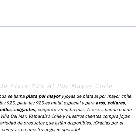
De Plata 925 Al Por Mayor Chile
nda se llama
plata por mayor
y joyas de plata al por mayor chile
 ley 925, plata ley 925 es metal especial y para
aros
,
collares
,
nillos
,
colgantes
,
conjunto
y mucho más.
Nuestra
tienda online
Viña Del Mar, Valparaíso Chile y nuestros clientes compra joyas
ariedad de productos que están disponibles. ¡Gracias por el
as compras en nuestro negocio operado!