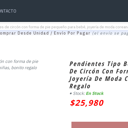
ONTACTO
tes de circón con forma de pie pequeño para bebé, joyería de moda coreana
omprar Desde Unidad / Envío Por Pagar
(el envío se pa
Pendientes Tipo B
De Circón Con For
Joyería De Moda C
Regalo
Stock:
En Stock
$25,980