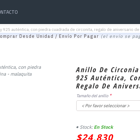
ONTACTO
ey 925 auténtica, con piedra cuadrada de circonita, regalo de aniversario de 
omprar Desde Unidad / Envío Por Pagar
(el envío se pa
Anillo De Circoni
925 Auténtica, Co
Regalo De Anivers
Tamaño del anillo
Stock:
En Stock
$24,830