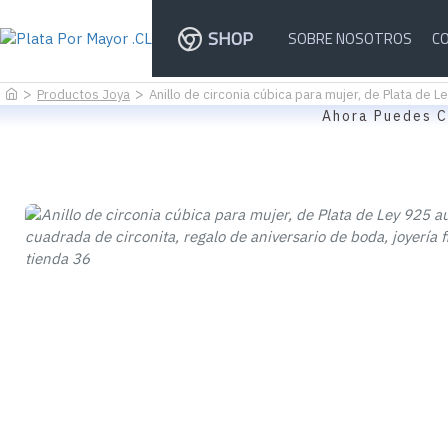
SHOP
SOBRE NOSOTROS
C
Productos Joya
Anillo de circonia cúbica para mujer, de Plata de L
Ahora Puedes C