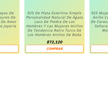
Joyas De
925 De Plata Esterlina Simple
925 Muje
njunto De
Personalidad Natural De Ágata
Anillo C
n De Amor
Loco De Piedra De Los
De Cerez
e Joyería
Hombres Y Las Mujeres Anillos
Señora
De Tendencia Retro Turco De
Mod
Los Hombres Anillos De Boda
$72,120
COMPRAR