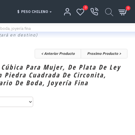
0
0
$
PESO CHILENO
boda, joyería fina
gará en destino)
< Anterior Producto
Proximo Producto >
a Cúbica Para Mujer, De Plata De Ley
n Piedra Cuadrada De Circonita,
ario De Boda, Joyería Fina