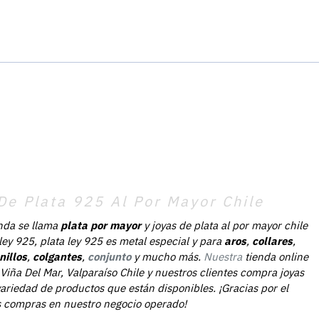
De Plata 925 Al Por Mayor Chile
nda se llama
plata por mayor
y joyas de plata al por mayor chile
 ley 925, plata ley 925 es metal especial y para
aros
,
collares
,
nillos
,
colgantes
,
conjunto
y mucho más.
Nuestra
tienda online
Viña Del Mar, Valparaíso Chile y nuestros clientes compra joyas
ariedad de productos que están disponibles. ¡Gracias por el
as compras en nuestro negocio operado!