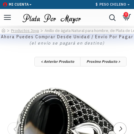
MI CUENTA
$
PESO CHILENO
0
Productos Joya
Anillo de ágata Natural para hombre, de Plata de L
Ahora Puedes Comprar Desde Unidad / Envío Por Pagar
(el envío se pagará en destino)
< Anterior Producto
Proximo Producto >