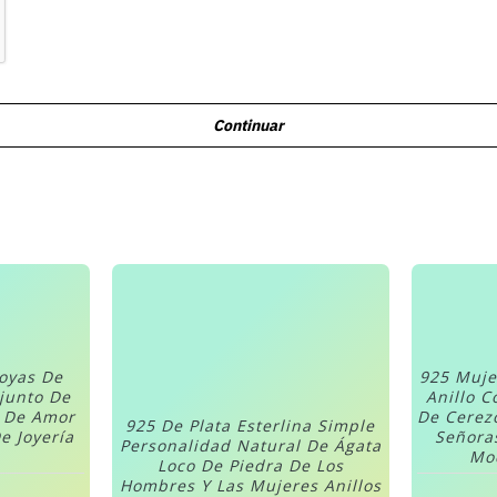
Continuar
Joyas De
925 Muje
njunto De
Anillo C
n De Amor
De Cerez
925 De Plata Esterlina Simple
e Joyería
Señora
Personalidad Natural De Ágata
Mod
Loco De Piedra De Los
Hombres Y Las Mujeres Anillos