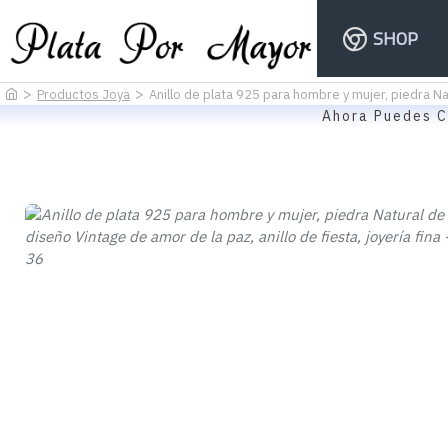
SHOP
Productos Joya
Anillo de plata 925 para hombre y mujer, piedra Nat
Ahora Puedes C