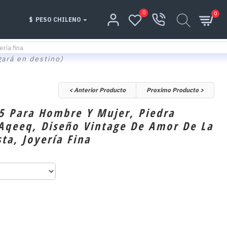
0
0
$
PESO CHILENO
ría fina
gará en destino)
< Anterior Producto
Proximo Producto >
25 Para Hombre Y Mujer, Piedra
Aqeeq, Diseño Vintage De Amor De La
sta, Joyería Fina