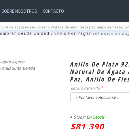
SOBRE NOSOTROS
CONTACTO
ural de ágata Aqeeq, diseño Vintage de amor de la paz, anillo de fiesta, joye
omprar Desde Unidad / Envío Por Pagar
(el envío se pa
Anillo De Plata 9
Natural De Ágata 
Paz, Anillo De Fie
Tamaño del anillo
Stock:
En Stock
$81,390