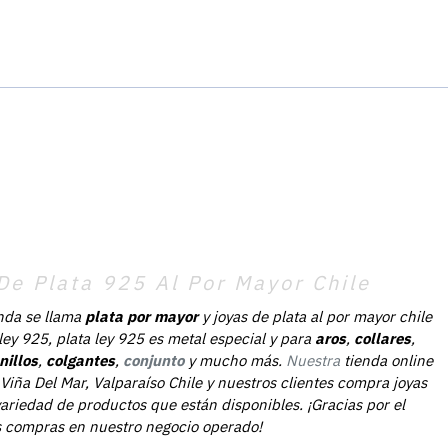
De Plata 925 Al Por Mayor Chile
nda se llama
plata por mayor
y joyas de plata al por mayor chile
 ley 925, plata ley 925 es metal especial y para
aros
,
collares
,
nillos
,
colgantes
,
conjunto
y mucho más.
Nuestra
tienda online
Viña Del Mar, Valparaíso Chile y nuestros clientes compra joyas
ariedad de productos que están disponibles. ¡Gracias por el
as compras en nuestro negocio operado!