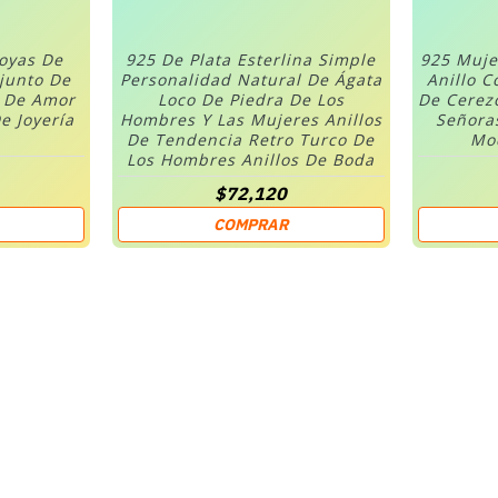
Joyas De
925 De Plata Esterlina Simple
925 Muje
njunto De
Personalidad Natural De Ágata
Anillo C
n De Amor
Loco De Piedra De Los
De Cerez
e Joyería
Hombres Y Las Mujeres Anillos
Señora
De Tendencia Retro Turco De
Mod
Los Hombres Anillos De Boda
$72,120
COMPRAR