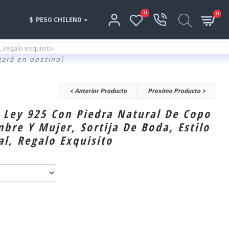
0
0
$
PESO CHILENO
, regalo exquisito
gará en destino)
< Anterior Producto
Proximo Producto >
e Ley 925 Con Piedra Natural De Copo
bre Y Mujer, Sortija De Boda, Estilo
al, Regalo Exquisito