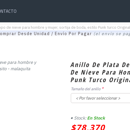
ONTACTO
opo de nieve para hombre y mujer, sortija de boda, estilo Punk turco Original
omprar Desde Unidad / Envío Por Pagar
(el envío se pa
Anillo De Plata D
De Nieve Para Hom
Punk Turco Origin
Tamaño del anillo
Stock:
En Stock
$78,370