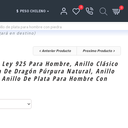
0
0
$
PESO CHILENO
nillo de plata para hombre con piedra
gará en destino)
< Anterior Producto
Proximo Producto >
e Ley 925 Para Hombre, Anillo Clásico
a De Dragón Púrpura Natural, Anillo
 Anillo De Plata Para Hombre Con