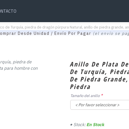
ONTACTO
sico de Turquía, piedra de dragón púrpura Natural, anillo de piedra grande, a
omprar Desde Unidad / Envío Por Pagar
(el envío se pa
Anillo De Plata D
De Turquía, Piedr
De Piedra Grande,
Piedra
Tamaño del anillo
Stock:
En Stock