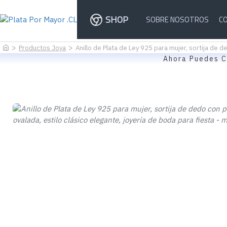
SHOP
SOBRE NOSOTROS
C
Productos Joya
Anillo de Plata de Ley 925 para mujer, sortija de d
Ahora Puedes C