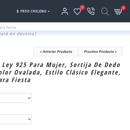
0
0
$
PESO CHILENO
ara fiesta
gará en destino)
< Anterior Producto
Proximo Producto >
e Ley 925 Para Mujer, Sortija De Dedo
lor Ovalada, Estilo Clásico Elegante,
ara Fiesta