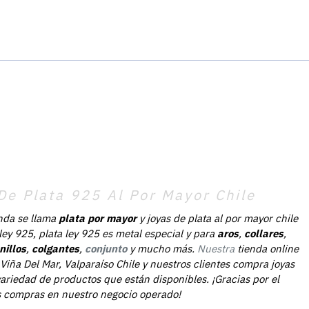
De Plata 925 Al Por Mayor Chile
nda se llama
plata por mayor
y joyas de plata al por mayor chile
 ley 925, plata ley 925 es metal especial y para
aros
,
collares
,
nillos
,
colgantes
,
conjunto
y mucho más.
Nuestra
tienda online
Viña Del Mar, Valparaíso Chile y nuestros clientes compra joyas
ariedad de productos que están disponibles. ¡Gracias por el
as compras en nuestro negocio operado!