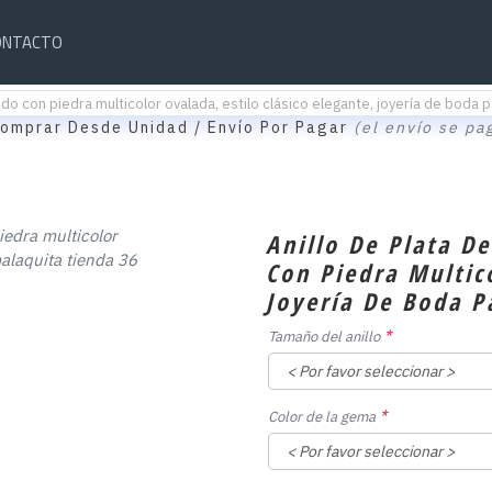
ONTACTO
edo con piedra multicolor ovalada, estilo clásico elegante, joyería de boda p
omprar Desde Unidad / Envío Por Pagar
(el envío se pa
Anillo De Plata D
Con Piedra Multico
Joyería De Boda P
Tamaño del anillo
Color de la gema