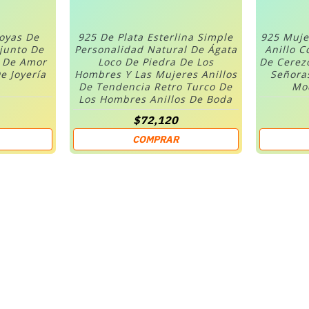
Joyas De
925 De Plata Esterlina Simple
925 Muje
njunto De
Personalidad Natural De Ágata
Anillo C
n De Amor
Loco De Piedra De Los
De Cerez
e Joyería
Hombres Y Las Mujeres Anillos
Señora
De Tendencia Retro Turco De
Mod
Los Hombres Anillos De Boda
$72,120
COMPRAR