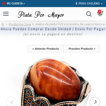
MI CUENTA
$
PESO CHILENO
0
Productos Joya
Anillos de plata 925 con piedra de cuarzo Natural
Ahora Puedes Comprar Desde Unidad / Envío Por Pagar
(el envío se pagará en destino)
< Anterior Producto
Proximo Producto >