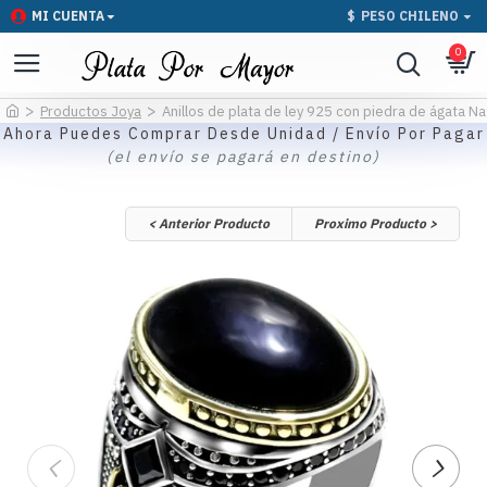
MI CUENTA
$
PESO CHILENO
0
Productos Joya
Anillos de plata de ley 925 con piedra de ágata Na
Ahora Puedes Comprar Desde Unidad / Envío Por Pagar
(el envío se pagará en destino)
< Anterior Producto
Proximo Producto >