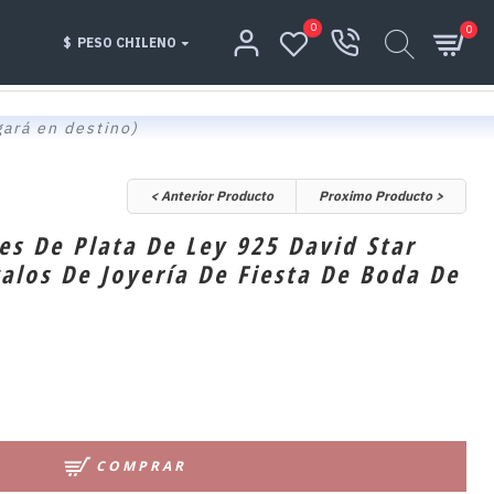
0
0
$
PESO CHILENO
gará en destino)
< Anterior Producto
Proximo Producto >
es De Plata De Ley 925 David Star
los De Joyería De Fiesta De Boda De
COMPRAR