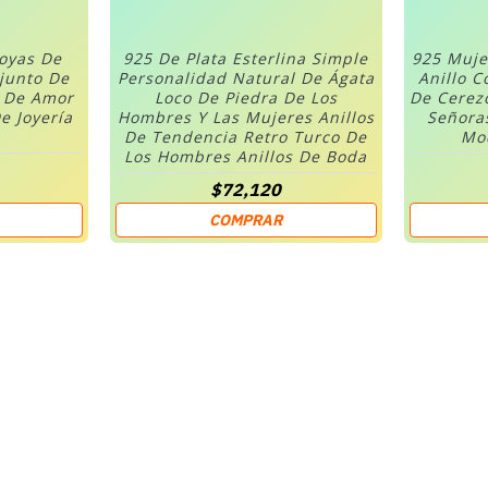
Joyas De
925 De Plata Esterlina Simple
925 Muje
njunto De
Personalidad Natural De Ágata
Anillo C
n De Amor
Loco De Piedra De Los
De Cerez
e Joyería
Hombres Y Las Mujeres Anillos
Señora
De Tendencia Retro Turco De
Mod
Los Hombres Anillos De Boda
$72,120
COMPRAR