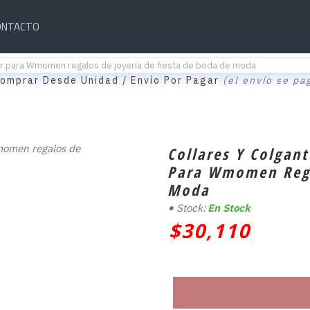
ONTACTO
tar para Wmomen regalos de joyería de fiesta de boda de moda
omprar Desde Unidad / Envío Por Pagar
(el envío se pa
Collares Y Colgant
Para Wmomen Rega
Moda
Stock:
En Stock
$30,110