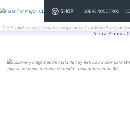
SHOP
SOBRE NOSOTROS
C
Productos Joya
Collares y colgantes de Plata de Ley 925 David S
Ahora Puedes C