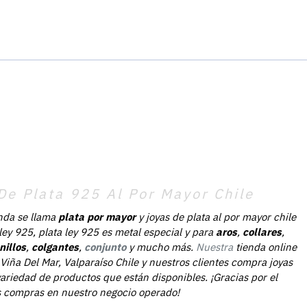
De Plata 925 Al Por Mayor Chile
nda se llama
plata por mayor
y joyas de plata al por mayor chile
 ley 925, plata ley 925 es metal especial y para
aros
,
collares
,
nillos
,
colgantes
,
conjunto
y mucho más.
Nuestra
tienda online
Viña Del Mar, Valparaíso Chile y nuestros clientes compra joyas
ariedad de productos que están disponibles. ¡Gracias por el
as compras en nuestro negocio operado!