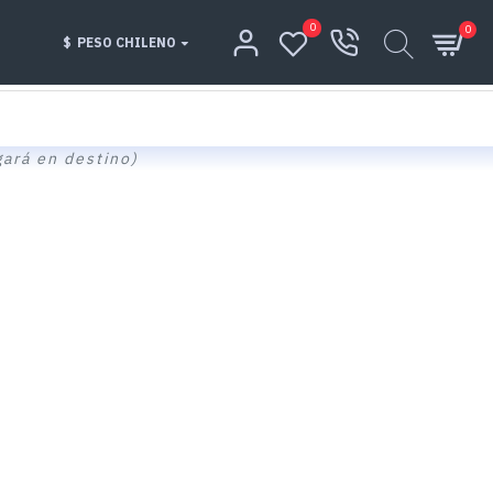
0
0
$
PESO CHILENO
gará en destino)