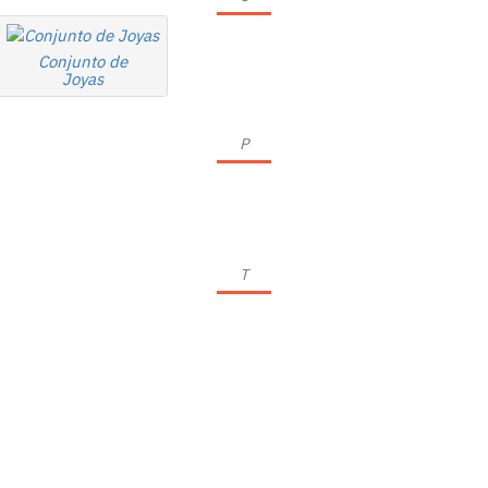
Conjunto de
Joyas
P
T