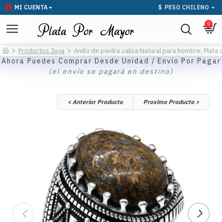
MI CUENTA
$
PESO CHILENO
0
Productos Joya
Anillo de piedra caliza Natural para hombre, Plata
Ahora Puedes Comprar Desde Unidad / Envío Por Pagar
(el envío se pagará en destino)
< Anterior Producto
Proximo Producto >