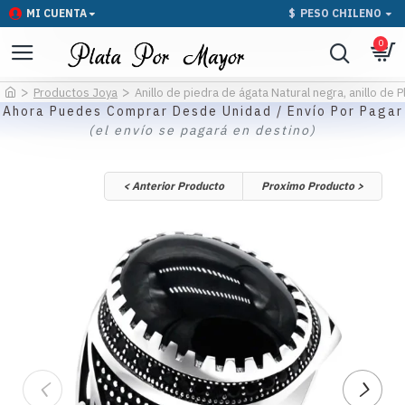
MI CUENTA
$
PESO CHILENO
0
Productos Joya
Anillo de piedra de ágata Natural negra, anillo de 
Ahora Puedes Comprar Desde Unidad / Envío Por Pagar
(el envío se pagará en destino)
< Anterior Producto
Proximo Producto >