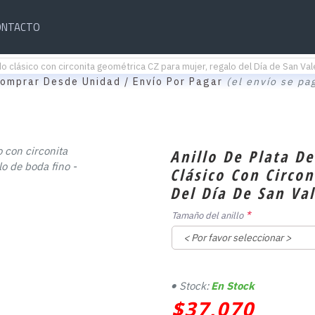
ONTACTO
do clásico con circonita geométrica CZ para mujer, regalo del Día de San Vale
omprar Desde Unidad / Envío Por Pagar
(el envío se pa
Anillo De Plata D
Clásico Con Circo
Del Día De San Va
Tamaño del anillo
Stock:
En Stock
$37,070