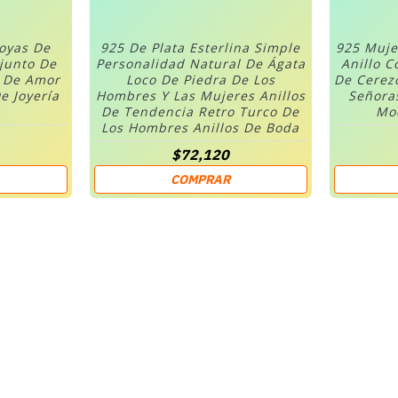
Joyas De
925 De Plata Esterlina Simple
925 Muje
njunto De
Personalidad Natural De Ágata
Anillo C
n De Amor
Loco De Piedra De Los
De Cerez
e Joyería
Hombres Y Las Mujeres Anillos
Señora
De Tendencia Retro Turco De
Mod
Los Hombres Anillos De Boda
$72,120
COMPRAR