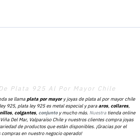
De Plata 925 Al Por Mayor Chile
nda se llama
plata por mayor
y joyas de plata al por mayor chile
 ley 925, plata ley 925 es metal especial y para
aros
,
collares
,
nillos
,
colgantes
,
conjunto
y mucho más.
Nuestra
tienda online
Viña Del Mar, Valparaíso Chile y nuestros clientes compra joyas
ariedad de productos que están disponibles. ¡Gracias por el
as compras en nuestro negocio operado!