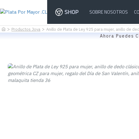
SHOP
SOBRE NOSOTROS
C
Productos Joya
Anillo de Plata de Ley 925 para mujer, anillo de de
Ahora Puedes C