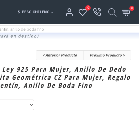
0
0
$
PESO CHILENO
ntín, anillo de boda fino
gará en destino)
< Anterior Producto
Proximo Producto >
e Ley 925 Para Mujer, Anillo De Dedo
nita Geométrica CZ Para Mujer, Regalo
lentín, Anillo De Boda Fino