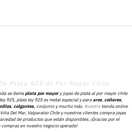
De Plata 925 Al Por Mayor Chile
nda se llama
plata por mayor
y joyas de plata al por mayor chile
 ley 925, plata ley 925 es metal especial y para
aros
,
collares
,
nillos
,
colgantes
,
conjunto
y mucho más.
Nuestra
tienda online
Viña Del Mar, Valparaíso Chile y nuestros clientes compra joyas
ariedad de productos que están disponibles. ¡Gracias por el
as compras en nuestro negocio operado!