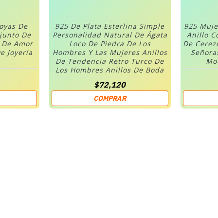
Joyas De
925 De Plata Esterlina Simple
925 Muje
njunto De
Personalidad Natural De Ágata
Anillo C
n De Amor
Loco De Piedra De Los
De Cerez
e Joyería
Hombres Y Las Mujeres Anillos
Señora
De Tendencia Retro Turco De
Mod
Los Hombres Anillos De Boda
$72,120
COMPRAR