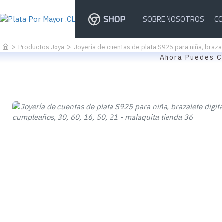
SHOP
SOBRE NOSOTROS
C
Productos Joya
Joyería de cuentas de plata S925 para niña, brazal
Ahora Puedes C