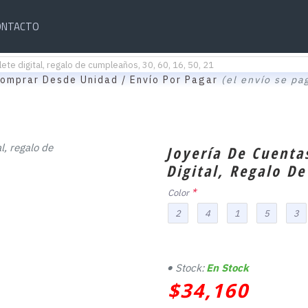
ONTACTO
ete digital, regalo de cumpleaños, 30, 60, 16, 50, 21
omprar Desde Unidad / Envío Por Pagar
(el envío se pa
Joyería De Cuenta
Digital, Regalo De
Color
2
4
1
5
3
Stock:
En Stock
$34,160