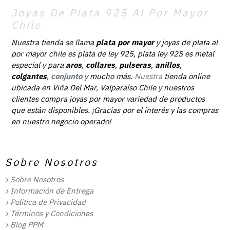
Joyas De Plata 925 Al Por Mayor
Chile
Nuestra tienda se llama
plata por mayor
y joyas de plata al
por mayor chile es plata de ley 925, plata ley 925 es metal
especial y para
aros
,
collares
,
pulseras
,
anillos
,
colgantes
,
conjunto
y mucho más.
Nuestra
tienda online
ubicada en Viña Del Mar, Valparaíso Chile y nuestros
clientes compra joyas por mayor variedad de productos
que están disponibles. ¡Gracias por el interés y las compras
en nuestro negocio operado!
Sobre Nosotros
Sobre Nosotros
Información de Entrega
Política de Privacidad
Términos y Condiciones
Blog PPM